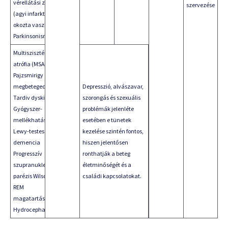
vérellátási zavara
szervezése
(agyi infarktus
okozta vaszkuláris
Parkinsonismus)
Multiszisztémás
atrófia (MSA)
Pajzsmirigy
megbetegedés,
Depresszió, alvászavar,
Tardiv dyskinezis:
szorongás és szexuális
Gyógyszer-
problémák jelenléte
mellékhatás
esetében e tünetek
Lewy-testes
kezelése szintén fontos,
demencia
hiszen jelentősen
Progresszív
ronthatják a beteg
szupranukleáris
életminőségét és a
parézis Wilson-kór
családi kapcsolatokat.
REM
magatartászavar
Hydrocephalus