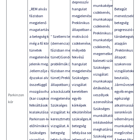
depresszív
munkaképesség
„REM alvás
hangulat
Betegút
csökkenés,
fázisban
megjelenése.
menedzselés a
munkakapacitás
megjelenő
Preklinikus
betegség
csökkenés
magatartászavar
állapotban a
progresszió és
Preklinikus állapot:
a betegség korai,
” Szellemi leépülés
motiváció
társbetegségek
munkateljesítmény
még a fő klinikai
(demencia) (késői
csökkenése,
alapján
csökkenés,
tünetek
fázisban megjelenő
mélyebb
.Preklinikus
megemelkedő
megjelenése előtt
tünet)Gondolkodási
fekvésű
állapot:
baleseti szám.
jelenik meg.
problémák (késői
hangulat
szakorvosi
Szükséges
Jellemzője az
fázisban megjelenő
megjelenése.
vizsgálatokra
vizsgálat:
éjszakai alvással
tünet) Preklinikus
Szükséges
beutalás,
munkakapacitás
összefüggő
állapotban jellemző
vizsgálat
Járművezetői é
értékelése, balesti
mozgásviharok
a kockázatkerülés
keretében
egyéb engedély:
Parkinzon
veszélyek
(kar csapkodás) -
megjelenése.
egyéb
egészségi
kór
azonosítása.
felkiáltások
Szükséges
kórképek
alkalmasság
Szükséges
kialakulása a
vizsgálat: kognitív
elkülönítése
soronkívüli
munkáltatói
Parkinson-kór
keresztmetszeti
szükséges.A
véleményezése
intézkedések
előhírnöke lehet.
vizsgálat. A
betegség
munkaképessé
meghatározása.
Szükséges
betegség
lefolyása során
megőrzése a cél
Szükség esetén:
viszgálat:
lefolyásában
jellemző az
A beteg általán