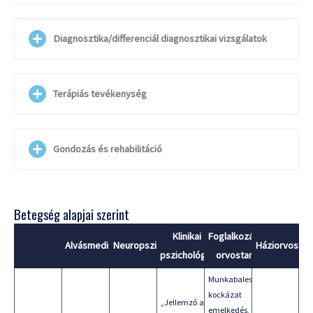
Diagnosztika/differenciál diagnosztikai vizsgálatok
Terápiás tevékenység
Gondozás és rehabilitáció
Betegség alapjai szerint
Klinikai
Foglalkozás-
Alvásmedicina
Neuropszichológia
Háziorvos
pszichológia
orvostan
Munkabaleseti
kockázat
„Jellemző a
emelkedés,