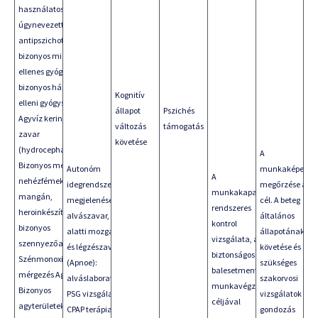
használatos
úgynevezett típusos
antipszichotikumok,
bizonyos migrén
ellenes gyógyszerek,
bizonyos hányinger
Kognitív
elleni gyógyszerek
állapot
Pszichés
Agyvíz keringési
változás
támogatás
zavar
követése
(hydrocephalus)
A
Bizonyos mérgek,
Autonóm
munkaképessé
A
nehézfémek: pl.
idegrendszeri tünetek
megőrzése a
munkakapacitás
mangán,
megjelenése pld
cél. A beteg
rendszeres
heroinkészítés
alvászavar, alvás
általános
kontrol
bizonyos
alatti mozgászavarok
állapotának
vizsgálata, a
szennyezőanyagai
és légzészavar
követése és
biztonságos és
Szénmonoxid
(Apnoe):
szükséges
balesetmentes
mérgezés Agytumor
alváslaboratóriumban
szakorvosi
munkavégzés
Bizonyos
PSG vizsgálat és sz.e-
vizsgálatok és
céljával
agyterületek
CPAP terápia indítása
gondozás