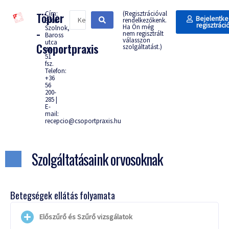
Cím:
(Regisztrációval
Töpler
Bejelentke
rendelkezőkenk.
5000
regisztráci
Ha Ön még
Szolnok,
-
nem regisztrált
Baross
válasszon
utca
Csoportpraxis
szolgáltatást.)
49-
51
fsz.
Telefon:
+36
56
200-
285 |
E-
mail:
recepcio@csoportpraxis.hu
Szolgáltatásaink orvosoknak
Betegségek ellátás folyamata
Előszűrő és Szűrő vizsgálatok