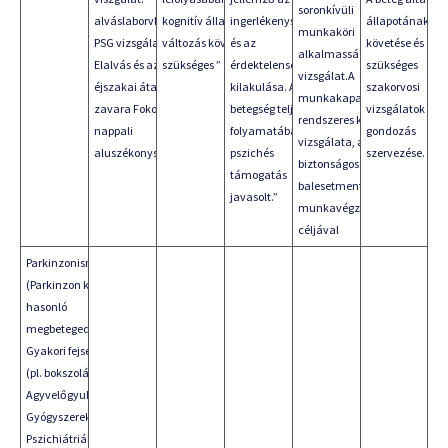
soronkívüli
alváslaborvban
kognitív állapot
ingerlékenység
állapotának
munkaköri
PSG vizsgálat
változás követése
és az
követése és
alkalmassági
Elalvás és az
szükséges ”
érdektelenség
szükséges
vizsgálat.A
éjszakai átalvás
kilakulása. A
szakorvosi
munkakapacitás
zavara Fokozott
betegség teljes
vizsgálatok és
rendszeres kontrol
nappali
folyamatában
gondozás
vizsgálata, a
aluszékonyság”
pszichés
szervezése.
biztonságos és
támogatás
balesetmentes
javasolt.”
munkavégzés
céljával
Parkinzonismus
(Parkinzon kórhoz
hasonló
megbetegedések)
Gyakori fejsérülés
(pl. bokszolás)
Agyvelőgyulladás
Gyógyszerek:
Pszichiátriában