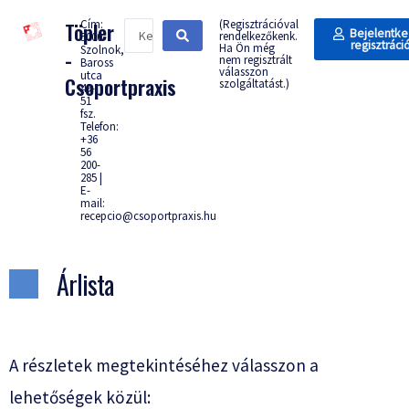
Cím:
(Regisztrációval
Töpler
Bejelentke
rendelkezőkenk.
5000
regisztráci
Ha Ön még
Szolnok,
-
nem regisztrált
Baross
válasszon
utca
Csoportpraxis
szolgáltatást.)
49-
51
fsz.
Telefon:
+36
56
200-
285 |
E-
mail:
recepcio@csoportpraxis.hu
Árlista
A részletek megtekintéséhez válasszon a
lehetőségek közül: