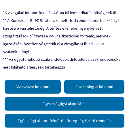
*A vizsgálati időpontfoglalás 4 órán túl lemondható költség nélkül.
** A Konzulens-B ’97 Bt. által üzemeltetett rendelőkben bankkártyás
fizetésre van lehetőség. A térítés ellenében igénybe vett
szolgáltatások díjfizetése on-line fizetéssel történik, melynek
igazolását követően végezzük el a vizsgálatot ill. adjuk ki a
szakvéleményt.
*** Az együttműködő szakrendelések díjtételeit a szakrendeléseken
megtalálható árjegyzék tartalmazza
Alvászavar központ
Pszichológiai központ
Egészségügyi alapellátás
Egészségi állapot felmérő - Betegség Szűrő rendelés