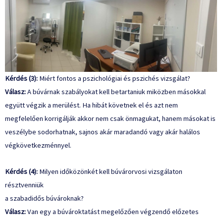
Kérdés (3):
Miért fontos a pszichológiai és pszichés vizsgálat?
Válasz:
A búvárnak szabályokat kell betartaniuk miközben másokkal
együtt végzik a merülést. Ha hibát követnek el és azt nem
megfelelően korrigálják akkor nem csak önmagukat, hanem másokat is
veszélybe sodorhatnak, sajnos akár maradandó vagy akár halálos
végkövetkezménnyel.
Kérdés (4):
Milyen időközönkét kell búvárorvosi vizsgálaton
résztvenniük
a szabadidős búvároknak?
Válasz:
Van egy a búvároktatást megelőzően végzendő előzetes