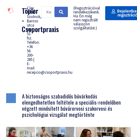
Cím:
(Regisztrációval
Töpler
Bejelentke
rendelkezőkenk.
5000
regisztráci
Ha Ön még
Szolnok,
-
nem regisztrált
Baross
válasszon
utca
Csoportpraxis
szolgáltatást.)
49-
51
fsz.
Telefon:
+36
56
200-
285 |
E-
mail:
recepcio@csoportpraxis.hu
A biztonságos szabadidős búvárkodás
elengedhetetlen feltétele a speciális-rendelőben
végzett minősített búvárorvosi szakorvosi és
pszichológiai vizsgálat megtörténte