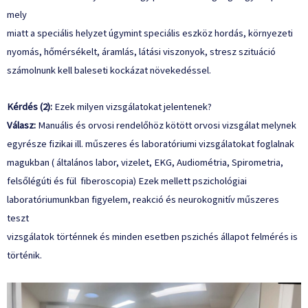
mely
miatt a speciális helyzet úgymint speciális eszköz hordás, környezeti
nyomás, hőmérsékelt, áramlás, látási viszonyok, stresz szituáció
számolnunk kell baleseti kockázat növekedéssel.
Kérdés (2):
Ezek milyen vizsgálatokat jelentenek?
Válasz:
Manuális és orvosi rendelőhöz kötött orvosi vizsgálat melynek
egyrésze fizikai ill. műszeres és laboratóriumi vizsgálatokat foglalnak
magukban ( általános labor, vizelet, EKG, Audiométria, Spirometria,
felsőlégúti és fül fiberoscopia) Ezek mellett pszichológiai
laboratóriumunkban figyelem, reakció és neurokognitív műszeres
teszt
vizsgálatok történnek és minden esetben pszichés állapot felmérés is
történik.