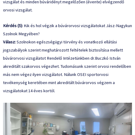
vizsgálat és minden búváridényt megelőzően (évente) elvégzendő
orvosi vizsgálat.
Kérdés (5):
Kik és hol végzik a búvárorvosi vizsgálatokat Jász-Nagykun
Szolnok Megyében?
Válasz:
Szolnokon egészségügyi törvény és vonatkozó ellátási
jogszabályok szerint meghatározott feltételek biztosítása mellett
búvárorvosi vizsgálatot Rendelő Intézetünkben dr.Buczkó István
akreditált szakorvos végezhet. Tudomásunk szerint orvosi rendelőben
más nem végez ilyen vizsgálatot. Nálunk OSEI sportorvosi
tevékenység keretében mint akreditált búvárorvos végzem a
vizsgálatokat 14 éves kortól.