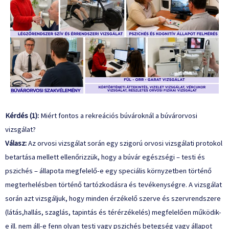
Kérdés (1):
Miért fontos a rekreációs búvároknál a búvárorvosi
vizsgálat?
Válasz:
Az orvosi vizsgálat során egy szigorú orvosi vizsgálati protokol
betartása mellett ellenőrizzük, hogy a búvár egészségi – testi és
pszichés – állapota megfelelő-e egy speciális környzetben történő
megterhelésben történő tartózkodásra és tevékenységre. A vizsgálat
során azt vizsgáljuk, hogy minden érzékelő szerve és szervrendszere
(látás,hallás, szaglás, tapintás és térérzékelés) megfelelően működik-
e ill. nem áll-e fenn olyan testi vagy pszichés betegség vagy állapot