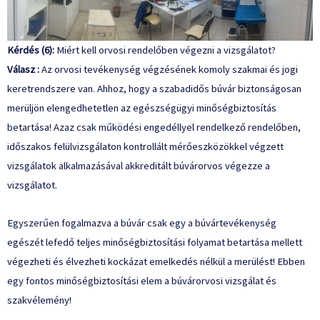
Kérdés (6):
Miért kell orvosi rendelőben végezni a vizsgálatot?
Válasz :
Az orvosi tevékenység végzésének komoly szakmai és jogi
keretrendszere van. Ahhoz, hogy a szabadidős búvár biztonságosan
merüljön elengedhetetlen az egészségügyi minőségbiztosítás
betartása! Azaz csak működési engedéllyel rendelkező rendelőben,
időszakos felülvizsgálaton kontrollált mérőeszközökkel végzett
vizsgálatok alkalmazásával akkreditált búvárorvos végezze a
vizsgálatot.
Egyszerűen fogalmazva a búvár csak egy a búvártevékenység
egészét lefedő teljes minőségbiztosítási folyamat betartása mellett
végezheti és élvezheti kockázat emelkedés nélkül a merülést! Ebben
egy fontos minőségbiztosítási elem a búvárorvosi vizsgálat és
szakvélemény!