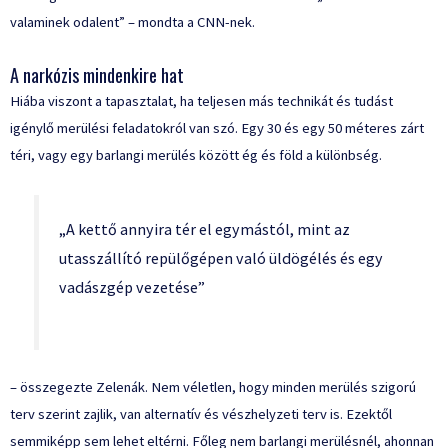
valaminek odalent” – mondta
a CNN-nek
.
A narkózis mindenkire hat
Hiába viszont a tapasztalat, ha teljesen más technikát és tudást
igénylő merülési feladatokról van szó. Egy 30 és egy 50 méteres zárt
téri, vagy egy barlangi merülés között ég és föld a különbség.
„A kettő annyira tér el egymástól, mint az
utasszállító repülőgépen való üldögélés és egy
vadászgép vezetése”
– összegezte Zelenák. Nem véletlen, hogy minden merülés szigorú
terv szerint zajlik, van alternatív és vészhelyzeti terv is. Ezektől
semmiképp sem lehet eltérni. Főleg nem barlangi merülésnél, ahonnan