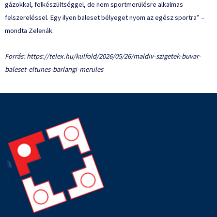
gázokkal, felkészültséggel, de nem sportmerülésre alkalmas
felszereléssel. Egy ilyen baleset bélyeget nyom az egész sportra” –
mondta Zelenák.
Forrás:
https://telex.hu/kulfold/2026/05/26/maldiv-szigetek-buvar-
baleset-eltunes-barlangi-merules