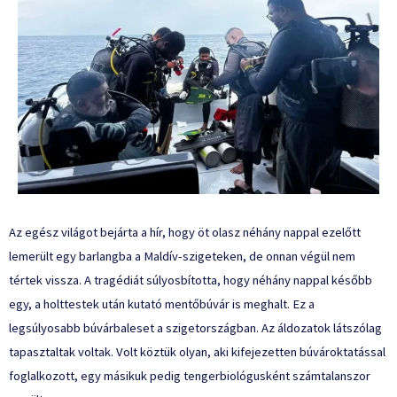
Az egész világot bejárta a hír, hogy öt olasz néhány nappal ezelőtt
lemerült egy barlangba a Maldív-szigeteken, de onnan végül nem
tértek vissza. A tragédiát súlyosbította, hogy néhány nappal később
egy, a holttestek után kutató mentőbúvár is meghalt. Ez a
legsúlyosabb búvárbaleset a szigetországban. Az áldozatok látszólag
tapasztaltak voltak. Volt köztük olyan, aki kifejezetten búvároktatással
foglalkozott, egy másikuk pedig tengerbiológusként számtalanszor