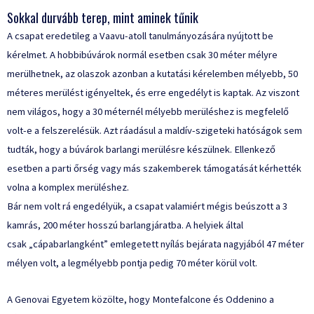
Sokkal durvább terep, mint aminek tűnik
A csapat eredetileg a Vaavu-atoll tanulmányozására nyújtott be
kérelmet. A hobbibúvárok normál esetben csak 30 méter mélyre
merülhetnek, az olaszok azonban a kutatási kérelemben mélyebb,
50
méteres merülést igényeltek
, és erre engedélyt is kaptak. Az viszont
nem világos, hogy a 30 méternél mélyebb merüléshez is megfelelő
volt-e a felszerelésük. Azt ráadásul a maldív-szigeteki hatóságok sem
tudták, hogy a búvárok barlangi merülésre készülnek. Ellenkező
esetben a parti őrség vagy más szakemberek támogatását kérhették
volna a komplex merüléshez.
Bár nem volt rá engedélyük, a csapat valamiért mégis beúszott a 3
kamrás, 200 méter hosszú barlangjáratba. A helyiek által
csak
„cápabarlangként” emlegetett
nyílás bejárata nagyjából 47 méter
mélyen volt, a legmélyebb pontja pedig 70 méter körül volt.
A Genovai Egyetem
közölte
, hogy Montefalcone és Oddenino a