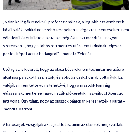
„A finn kollégák rendkívül professzionálisak, a legjobb szakemberek
közül valók. Sokkal nehezebb terepeken is végeztek mentéseket, nem
véletlenül őket küldte a DAN. De még ők is azt mondták – nagyon
szerényen –, hogy a többszöri merülés után sem tudnának teljesen
pontos képet adni a barlangról” – mondta Zelenák.
Utólag az is kiderült, hogy az olasz búvárok nem technikai merülésre
alkalmas palackot használtak, és abból is csak 1 darab volt náluk. Ez
valójában nem tette volna lehetővé, hogy a második kamráig
elússzanak, mert erre nagyon szűk időkeretük, nagyjából 10 percük
lett volna. Úgy tűnik, hogy az olaszok pánikban kereshették a kiutat –
mondta
Marroni.
A hatóságok vizsgálják azt a jachtot is, amin az olaszok megszálltak.