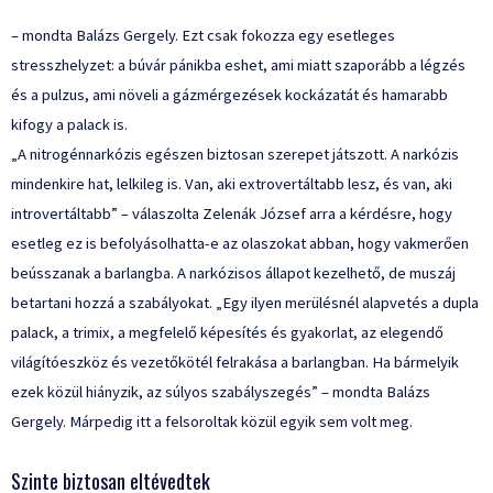
– mondta Balázs Gergely. Ezt csak fokozza egy esetleges
stresszhelyzet: a búvár pánikba eshet, ami miatt szaporább a légzés
és a pulzus, ami növeli a gázmérgezések kockázatát és hamarabb
kifogy a palack is.
„A nitrogénnarkózis egészen biztosan szerepet játszott. A narkózis
mindenkire hat, lelkileg is. Van, aki extrovertáltabb lesz, és van, aki
introvertáltabb” – válaszolta Zelenák József arra a kérdésre, hogy
esetleg ez is befolyásolhatta-e az olaszokat abban, hogy vakmerően
beússzanak a barlangba. A narkózisos állapot kezelhető, de muszáj
betartani hozzá a szabályokat. „Egy ilyen merülésnél alapvetés a dupla
palack, a trimix, a megfelelő képesítés és gyakorlat, az elegendő
világítóeszköz és vezetőkötél felrakása a barlangban. Ha bármelyik
ezek közül hiányzik, az súlyos szabályszegés” – mondta Balázs
Gergely. Márpedig itt a felsoroltak közül egyik sem volt meg.
Szinte biztosan eltévedtek