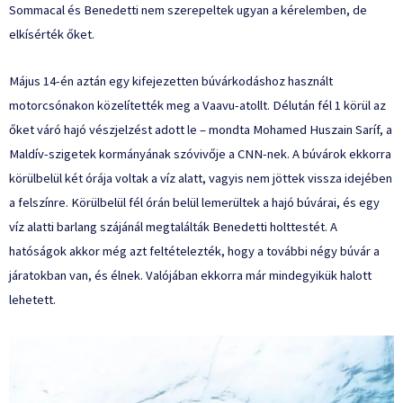
Sommacal és Benedetti nem szerepeltek ugyan a kérelemben, de
elkísérték őket.
Május 14-én aztán egy kifejezetten búvárkodáshoz használt
motorcsónakon közelítették meg a Vaavu-atollt. Délután fél 1 körül az
őket váró hajó vészjelzést adott le –
mondta
Mohamed Huszain Saríf, a
Maldív-szigetek kormányának szóvivője a CNN-nek. A búvárok ekkorra
körülbelül két órája voltak a víz alatt, vagyis nem jöttek vissza idejében
a felszínre. Körülbelül fél órán belül lemerültek a hajó búvárai, és egy
víz alatti barlang szájánál megtalálták Benedetti holttestét. A
hatóságok akkor még azt feltételezték, hogy a további négy búvár a
járatokban van, és élnek. Valójában ekkorra már mindegyikük halott
lehetett.