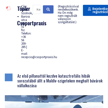
Cím:
(Regisztrációval
Töpler
Bejelentke
rendelkezőkenk.
5000
regisztráci
Ha Ön még
Szolnok,
-
nem regisztrált
Baross
válasszon
utca
Csoportpraxis
szolgáltatást.)
49-
51
fsz.
Telefon:
+36
56
200-
285 |
E-
mail:
recepcio@csoportpraxis.hu
Az első pillanattól kezdve katasztrofális hibák
sorozatából állt a Maldív-szigeteken meghalt búvárok
vállalkozása