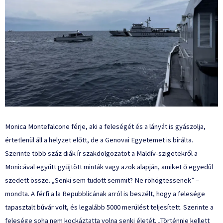
Monica Montefalcone férje, aki a feleségét és a lányát is gyászolja,
értetlenül áll a helyzet előtt, de a Genovai Egyetemet is
bírálta
.
Szerinte több száz diák ír szakdolgozatot a Maldív-szigetekről a
Monicával együtt gyűjtött minták vagy azok alapján, amiket ő egyedül
szedett össze. „Senki sem tudott semmit? Ne röhögtessenek” –
mondta. A férfi a
la Repubblicának
arról is beszélt, hogy a felesége
tapasztalt búvár volt, és legalább 5000 merülést teljesített. Szerinte a
felesége soha nem kockáztatta volna senki életét. „Történnie kellett