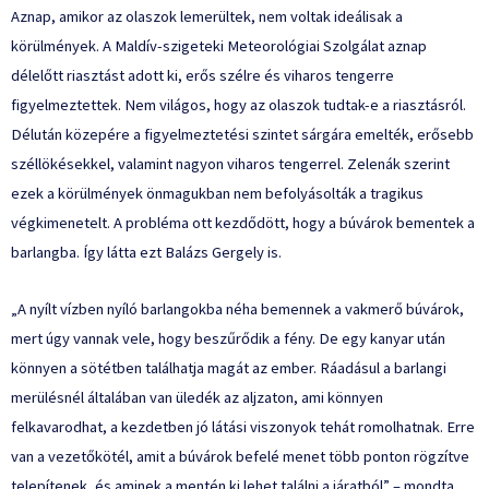
Aznap, amikor az olaszok lemerültek, nem voltak ideálisak a
körülmények. A Maldív-szigeteki Meteorológiai Szolgálat aznap
délelőtt
riasztást adott ki
, erős szélre és viharos tengerre
figyelmeztettek. Nem világos, hogy az olaszok tudtak-e a riasztásról.
Délután közepére a figyelmeztetési szintet sárgára emelték, erősebb
széllökésekkel, valamint nagyon viharos tengerrel. Zelenák szerint
ezek a körülmények önmagukban nem befolyásolták a tragikus
végkimenetelt. A probléma ott kezdődött, hogy a búvárok bementek a
barlangba. Így látta ezt Balázs Gergely is.
„A nyílt vízben nyíló barlangokba néha bemennek a vakmerő búvárok,
mert úgy vannak vele, hogy beszűrődik a fény. De egy kanyar után
könnyen a sötétben találhatja magát az ember. Ráadásul a barlangi
merülésnél általában van üledék az aljzaton, ami könnyen
felkavarodhat, a kezdetben jó látási viszonyok tehát romolhatnak. Erre
van a vezetőkötél, amit a búvárok befelé menet több ponton rögzítve
telepítenek, és aminek a mentén ki lehet találni a járatból” – mondta.