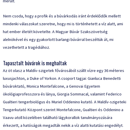
merült.
Nem csoda, hogy a profik és a búvárkodás iránt érdeklődők mellett
mindenki válaszokat szeretne, hogy mi is történhetett a víz alatt, ami
hat ember életét követelte. A Magyar Búvár Szakszövetség
alelnökével és egy gyakorlott barlangi búvárral beszéltük át, mi
vezethetett a tragédiához.
Tapasztalt búvárok is meghaltak
Az öt olasz a Maldív-szigetek fővárosából szállt vízre egy 36 méteres
luxusjachton, a Duke of Yorkon. A csoport tagjai: Gianluca Benedetti
búvároktató, Monica Montefalcone, a Genovai Egyetem
ökológiaprofesszora és lánya, Giorgia Sommacal, valamint Federico
Gualtieri tengerbiológus és Muriel Oddenino kutató. A Maldív-szigeteki
Tengerkutató Központ szerint Montefalcone, Gualtieri és Oddenino a
Vaavu-atoll közelében található lágykorallok tanulmányozására
érkezett, a hatóságok megadták nekik a víz alatti kutatási engedélyt.