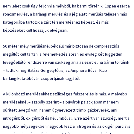
nem lehet csak úgy feljönni a mélyből, ha bármi történik. Éppen ezért a
roncsmerülés, a barlangi merülés és a jég alatti merülés teljesen más
kategóriába tartozik a zárt téri merüléshez képest, és más
képzéseket kell hozzájuk elvégezni.
50 méter mély merülésnél például már biztosan dekompressziós
megállót kell tartani a felemelkedés során és elvileg két független
levegőellátó rendszerre van szükség arra az esetre, ha bármi történik
– tudtuk meg Balázs Gergelytől is, az Amphora Búvár Klub
barlangikutatóbúvár-csoportjának tagjától.
A különböző merülésekhez szükséges felszerelés is más. A mélyebb
merüléseknél – szabály szerint – a búvárok palackjában már nem
sűrített levegő van, hanem úgynevezett trimix gázkeverék, ami
nitrogénből, oxigénből és héliumból áll. Erre azért van szükség, mert a
nagyobb mélységekben nagyobb lesz a nitrogén és az oxigén parciális