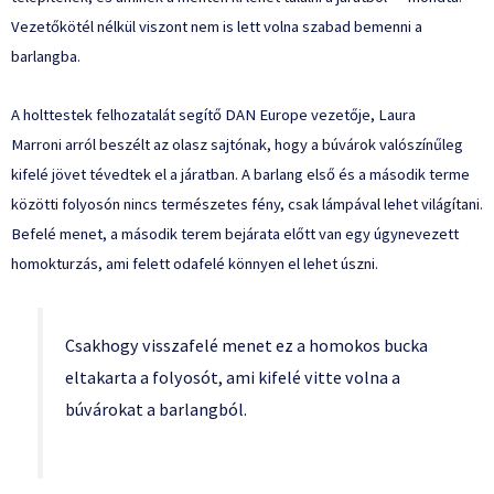
Vezetőkötél nélkül viszont nem is lett volna szabad bemenni a
barlangba.
A holttestek felhozatalát segítő
DAN Europe
vezetője, Laura
Marroni
arról beszélt
az olasz sajtónak, hogy a búvárok valószínűleg
kifelé jövet tévedtek el a járatban. A barlang első és a második terme
közötti folyosón nincs természetes fény, csak lámpával lehet világítani.
Befelé menet, a második terem bejárata előtt van egy úgynevezett
homokturzás, ami felett odafelé könnyen el lehet úszni.
Csakhogy visszafelé menet ez a homokos bucka
eltakarta a folyosót, ami kifelé vitte volna a
búvárokat a barlangból.