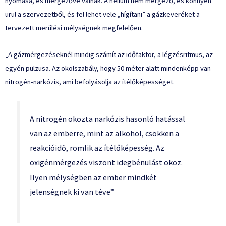
nyomása, és mérgezővé válnak. A hélium nem mérgező, és könnyen
ürül a szervezetből, és fel lehet vele „hígítani” a gázkeveréket a
tervezett merülési mélységnek megfelelően.
„A gázmérgezéseknél mindig számít az időfaktor, a légzésritmus, az
egyén pulzusa. Az ökölszabály, hogy 50 méter alatt mindenképp van
nitrogén-narkózis, ami befolyásolja az ítélőképességet.
A nitrogén okozta narkózis hasonló hatással
van az emberre, mint az alkohol, csökken a
reakcióidő, romlik az ítélőképesség. Az
oxigénmérgezés viszont idegbénulást okoz.
Ilyen mélységben az ember mindkét
jelenségnek ki van téve”