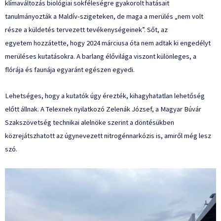
klímaváltozás biológiai sokféleségre gyakorolt ​​hatásait
tanulmányozták a Maldív-szigeteken, de maga a merülés „nem volt
része a küldetés tervezett tevékenységeinek”. Sőt, az
egyetem
hozzátette
, hogy 2024 márciusa óta nem adtak ki engedélyt
merüléses kutatásokra. A barlang élővilága viszont különleges, a
flórája és faunája egyaránt egészen egyedi.
Lehetséges, hogy a kutatók úgy érezték, kihagyhatatlan lehetőség
előtt állnak. A Telexnek nyilatkozó Zelenák József, a Magyar Búvár
Szakszövetség technikai alelnöke szerint a döntésükben
közrejátszhatott az úgynevezett nitrogénnarkózis is, amiről még lesz
szó.