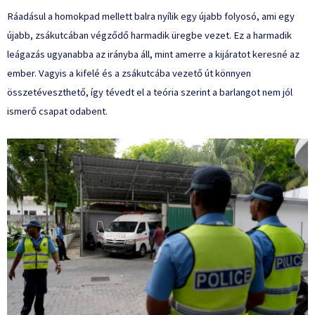
Ráadásul a homokpad mellett balra nyílik egy újabb folyosó, ami egy
újabb, zsákutcában végződő harmadik üregbe vezet. Ez a harmadik
leágazás ugyanabba az irányba áll, mint amerre a kijáratot keresné az
ember. Vagyis a kifelé és a zsákutcába vezető út könnyen
összetéveszthető, így tévedt el a teória szerint a barlangot nem jól
ismerő csapat odabent.