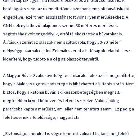
Onnan kapták ugyanis a felszerelésüket és a motorcsónakot is. A
hatóságok szerint az üzemeltetőnek azonban nem volt búváriskolai
engedélye, ezért nem asszisztálhatott volna ilyen merülésekhez. A
CNN-nek nyilatkozó tulajdonos szerint 30 méteres merülések
segítéséhez volt engedélyük, erről tájékoztatták a búvárokat is.
Állításuk szerint az olaszok nem szóltak róla, hogy 50-70 méter
mélységig akarnak eljutni. Zelenák szerint a hatóságok feladata lesz
kideríteni, hogy tudott-e a cég az olaszok terveiről.
A Magyar Búvár Szakszövetség technikai alelnöke azt is megemlítette,
hogy a Maldív-szigetek hadserege is hibázhatott a kutatás során. Nem
biztos, hogy a katonai búvár, aki keszonbetegségben meghalt,
megfelelően ki volt képezve és fel volt szerelve. Valószínűleg
parancsba kapta a merülést, ami ellen nem tehetett semmi. Ez pedig a
feletteseinek a felelőssége, magyarázta.
„Biztonságos merülést is végre lehetett volna itt hajtani, megfelelő