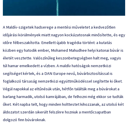
A Maldív-szigetek hadserege a mentési műveletet a kedvezőtlen
időjárási körülmények miatt nagyon
kockázatosnak minősítette
, és egy
időre félbeszakította. Emellett újabb tragédia történt: a kutatás
közben egy hatodik ember, Mohamed Mahudhee helyi katonai búvár is
életét vesztette. Valószínűleg keszonbetegségben halt meg, vagyis
túl hamar emelkedett a vízben. A maldív hatóságok nemzetközi
segítséget kértek, és a DAN Europe nevű, búvárbiztosítással is
foglalkozó társaság nemzetközi együttműködéssel segítette ki őket.
Végül napokkal az eltűnésük után, hétfőn találták meg a búvárokat a
barlang harmadik, utolsó kamrájában, de felhozni még ekkor se tudták
őket. Két napba telt, hogy minden holttestet kihozzanak, az utolsó két
áldozatot
szerdán sikerült
felszínre hozniuk a mentőcsapatban
dolgozó finn búvároknak.