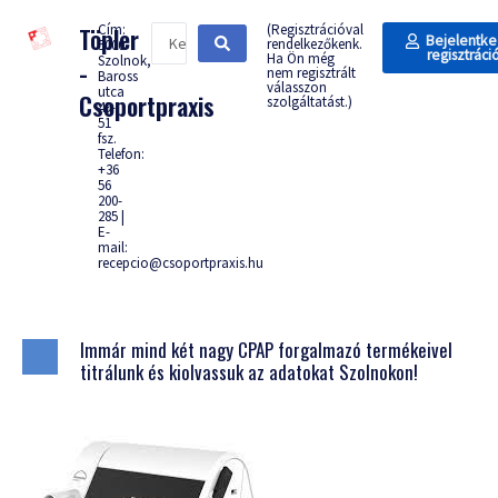
Cím:
(Regisztrációval
Töpler
Bejelentke
rendelkezőkenk.
5000
regisztráci
Ha Ön még
Szolnok,
-
nem regisztrált
Baross
válasszon
utca
Csoportpraxis
szolgáltatást.)
49-
51
fsz.
Telefon:
+36
56
200-
285 |
E-
mail:
recepcio@csoportpraxis.hu
Immár mind két nagy CPAP forgalmazó termékeivel
titrálunk és kiolvassuk az adatokat Szolnokon!