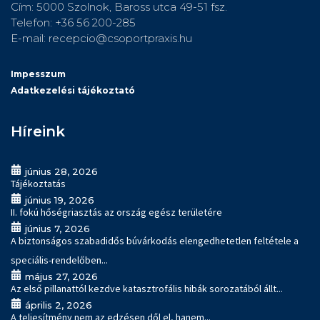
Cím: 5000 Szolnok, Baross utca 49-51 fsz.
Telefon: +36 56 200-285
E-mail: recepcio@csoportpraxis.hu
Impesszum
Adatkezelési tájékoztató
Híreink
június 28, 2026
Tájékoztatás
június 19, 2026
II. fokú hőségriasztás az ország egész területére
június 7, 2026
A biztonságos szabadidős búvárkodás elengedhetetlen feltétele a
speciális-rendelőben...
május 27, 2026
Az első pillanattól kezdve katasztrofális hibák sorozatából állt...
április 2, 2026
A teljesítmény nem az edzésen dől el, hanem...