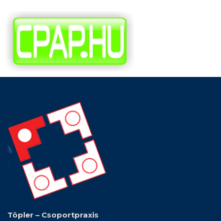
Töpler – Csoportpraxis